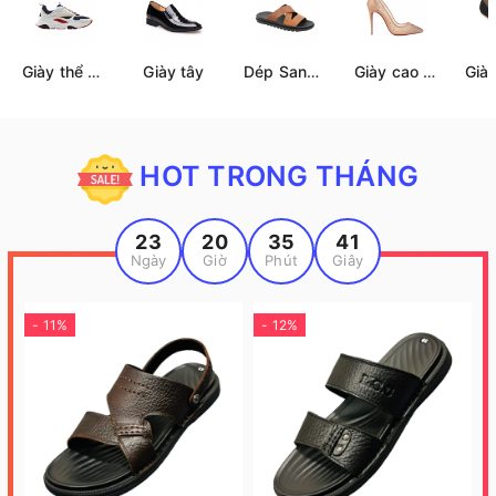
Giày thể thao nam
Giày tây
Dép Sandal nam
Giày cao gót
HOT TRONG THÁNG
23
20
35
40
Ngày
Giờ
Phút
Giây
- 11%
- 12%