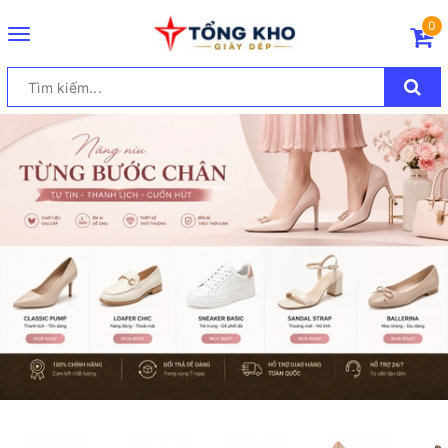
0
Toggle
navigation