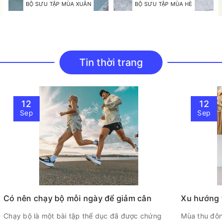
BỘ SƯU TẬP MÙA XUÂN
BỘ SƯU TẬP MÙA HÈ
Tin thời trang
12
12
Sep
Sep
Có nên chạy bộ mỗi ngày để giảm cân
Xu hướng 
Chạy bộ là một bài tập thể dục đã được chứng
Mùa thu đôn