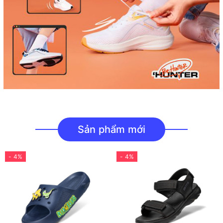
Sản phẩm mới
- 4%
- 4%