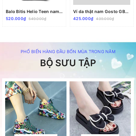
Balo Bitis Helio Teen nam nữ BBBG01500
Ví da thật nam Gosto GBWM00200
520.000₫
425.000₫
549.000₫
439.000₫
PHỔ BIẾN HÀNG ĐẦU BỐN MÙA TRONG NĂM
BỘ SƯU TẬP