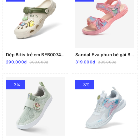
Dép Bitis trẻ em BEB007400 vườn rau của mẹ
Sandal Eva phun bé gái Bitis BEG001500
290.000₫
319.000₫
300.000₫
335.000₫
- 3%
- 3%