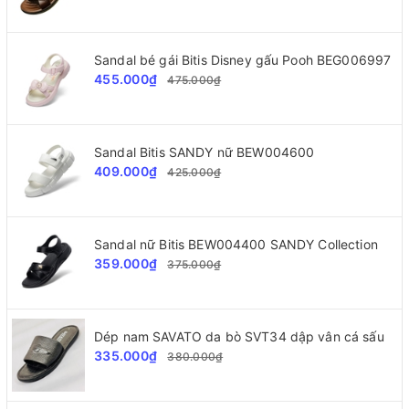
Sandal bé gái Bitis Disney gấu Pooh BEG006997
455.000₫
475.000₫
Sandal Bitis SANDY nữ BEW004600
409.000₫
425.000₫
Sandal nữ Bitis BEW004400 SANDY Collection
359.000₫
375.000₫
Dép nam SAVATO da bò SVT34 dập vân cá sấu
335.000₫
380.000₫