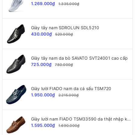
1.269.000₫
1.335.000₫
Giày tây nam SDROLUN SDL5210
430.000₫
520.000₫
Giày tây nam da bò SAVATO SVT24001 cao cấp
725.000₫
780.000₫
Giày lười FIADO nam da cá sấu TSM720
1.950.000₫
2.215.000₫
Giày lười nam FIADO TSM33590 da thật nhập khẩu
1.595.000₫
1.690.000₫