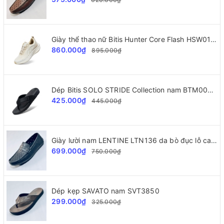
Giày thể thao nữ Bitis Hunter Core Flash HSW010800
860.000₫
895.000₫
Dép Bitis SOLO STRIDE Collection nam BTM002277
425.000₫
445.000₫
Giày lười nam LENTINE LTN136 da bò đục lỗ cao cấp
699.000₫
750.000₫
Dép kẹp SAVATO nam SVT3850
299.000₫
325.000₫