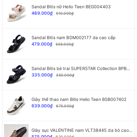
Sandal Bitis nữ Helio Teen BEG004403
489.000₫
510.000₫
Sandal Bitis nam BDM002177 da cao cấp
479.000₫
505.000₫
Sandal Bitis bé trai SUPERSTAR Collection BPB000500
335.000₫
350.000₫
Giày thể thao nam Bitis Helio Teen BSB007402
639.000₫
675.000₫
Giày sục VALENTINE nam VLT38445 da bò cao cấp
575.000₫
620.000₫