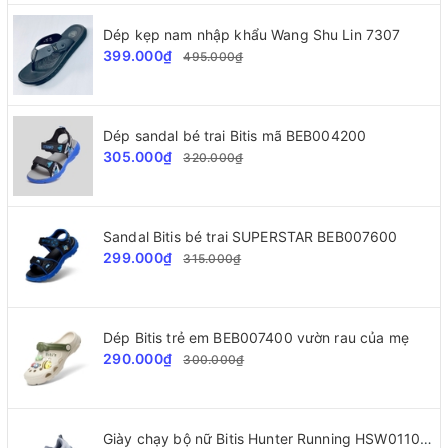
Dép kẹp nam nhập khẩu Wang Shu Lin 7307
399.000₫
495.000₫
Dép sandal bé trai Bitis mã BEB004200
305.000₫
320.000₫
Sandal Bitis bé trai SUPERSTAR BEB007600
299.000₫
315.000₫
Dép Bitis trẻ em BEB007400 vườn rau của mẹ
290.000₫
300.000₫
Giày chạy bộ nữ Bitis Hunter Running HSW011000