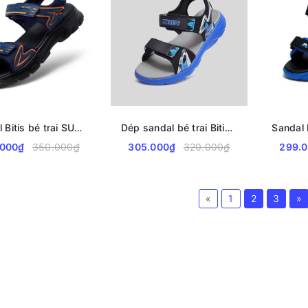
Sandal Bitis bé trai SUPERSTAR Collection BPB000500
Dép sandal bé trai Bitis mã BEB004200
.000₫
350.000₫
305.000₫
320.000₫
299.
«
1
2
3
»