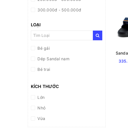
300.000đ - 500.000đ
500.000đ - 1.000.000đ
LOẠI
Giá trên 1.000.000đ
Bé gái
Dép Sandal nam
335
Bé trai
KÍCH THƯỚC
Lớn
Nhỏ
Vừa