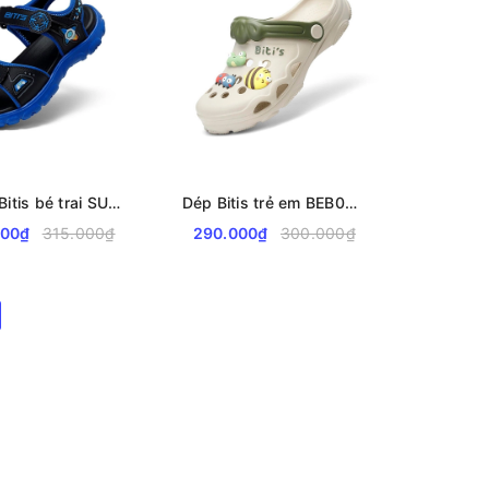
Sandal Bitis bé trai SUPERSTAR BEB007600
Dép Bitis trẻ em BEB007400 vườn rau của mẹ
000₫
315.000₫
290.000₫
300.000₫