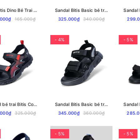
Dép Bitis Dino Bé Trai BEB008700
Sandal Bitis Basic bé trai BEB008000
.000₫
165.000₫
325.000₫
340.000₫
299.
- 4%
- 5%
Sandal bé trai Bitis Cool Kids BEB008100
Sandal Bitis Basic bé trai BEB008200
.000₫
325.000₫
345.000₫
360.000₫
285.
- 5%
- 5%