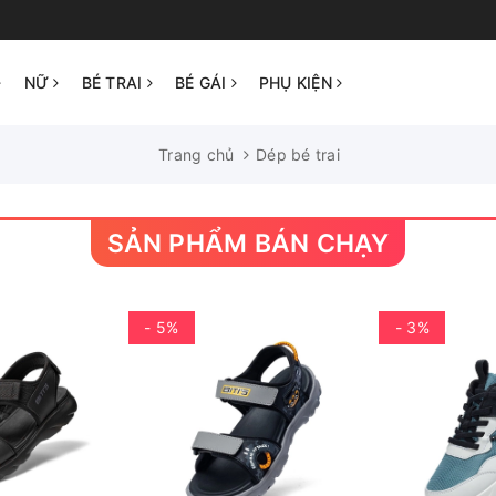
NỮ
BÉ TRAI
BÉ GÁI
PHỤ KIỆN
Trang chủ
Dép bé trai
SẢN PHẨM BÁN CHẠY
- 5%
- 3%