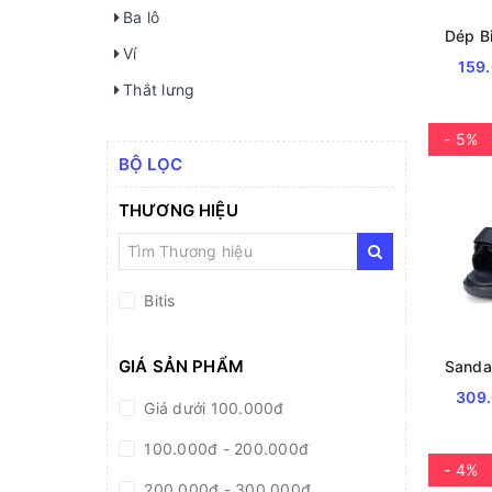
Ba lô
Ví
159
Thắt lưng
- 5%
BỘ LỌC
THƯƠNG HIỆU
Bitis
GIÁ SẢN PHẨM
309
Giá dưới 100.000đ
100.000đ - 200.000đ
- 4%
200.000đ - 300.000đ