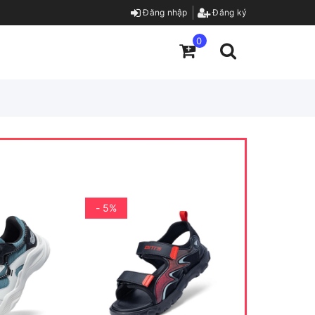
Đăng nhập
Đăng ký
0
- 5%
- 5%
285.000