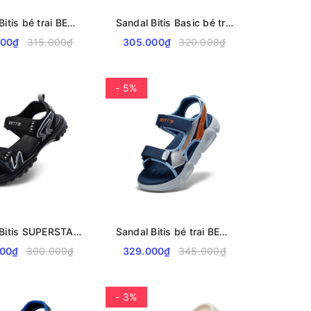
Sandal Bitis bé trai BEB005900
Sandal Bitis Basic bé trai BEB007700
000₫
315.000₫
305.000₫
320.000₫
- 5%
Sandal Bitis SUPERSTAR Collection bé trai BPB002300
Sandal Bitis bé trai BEB006800
000₫
300.000₫
329.000₫
345.000₫
- 3%