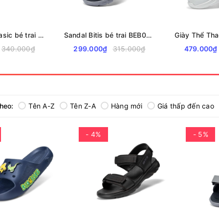
Sandal Bitis Basic bé trai BEB008000
Sandal Bitis bé trai BEB005900
340.000₫
299.000₫
315.000₫
479.000₫
theo:
Tên A-Z
Tên Z-A
Hàng mới
Giá thấp đến cao
- 4%
- 5%