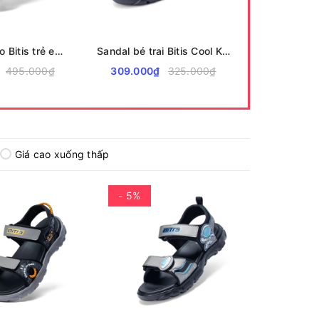
Giày Thể Thao Bitis trẻ em BSB009000
Sandal bé trai Bitis Cool Kids BEB008100
495.000₫
309.000₫
325.000₫
Giá cao xuống thấp
- 5%