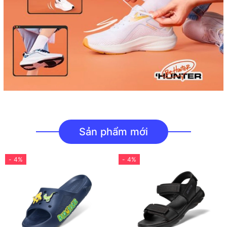
Sản phẩm mới
- 4%
- 4%