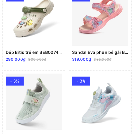
Dép Bitis trẻ em BEB007400 vườn rau của mẹ
Sandal Eva phun bé gái Bitis BEG001500
290.000₫
319.000₫
300.000₫
335.000₫
- 3%
- 3%