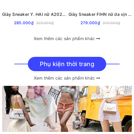
Giày Sneaker Y. HAI nữ A2028 da xịn cao cấp
Giày Sneaker FIHN nữ da xịn F705 cao cấp
285.000₫
279.000₫
325.000₫
310.000₫
Xem thêm các sản phẩm khác
Phụ kiện thời trang
Xem thêm các sản phẩm khác