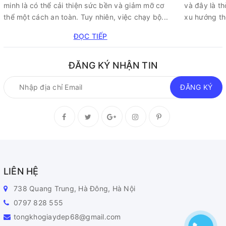
minh là có thể cải thiện sức bền và giảm mỡ cơ
và đây là t
thể một cách an toàn. Tuy nhiên, việc chạy bộ...
xu hướng thờ
ĐỌC TIẾP
ĐĂNG KÝ NHẬN TIN
ĐĂNG KÝ
LIÊN HỆ
738 Quang Trung, Hà Đông, Hà Nội
0797 828 555
tongkhogiaydep68@gmail.com