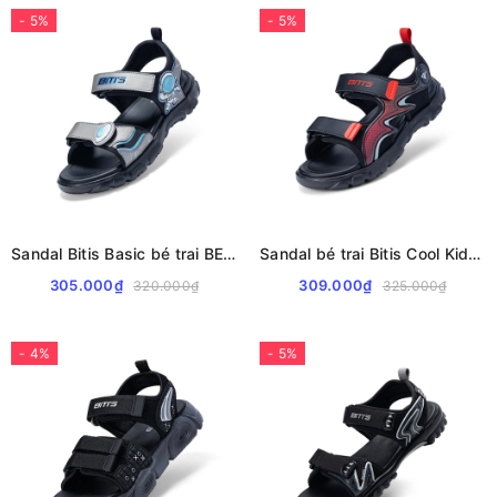
- 5%
- 5%
Sandal Bitis Basic bé trai BEB007700
Sandal bé trai Bitis Cool Kids BEB008100
305.000₫
309.000₫
320.000₫
325.000₫
- 4%
- 5%