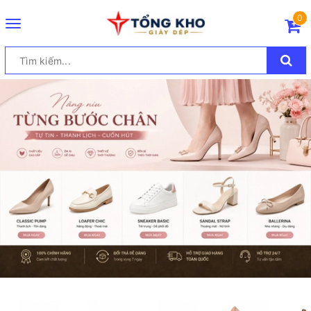
0
Toggle
navigation