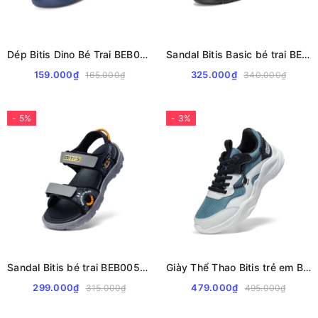
Dép Bitis Dino Bé Trai BEB008700
Sandal Bitis Basic bé trai BEB008000
159.000₫
325.000₫
165.000₫
340.000₫
- 5%
- 3%
Sandal Bitis bé trai BEB005900
Giày Thể Thao Bitis trẻ em BSB009000
299.000₫
479.000₫
315.000₫
495.000₫