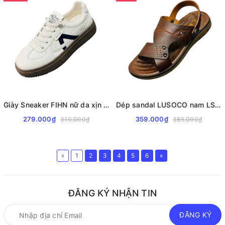
Giày Sneaker FIHN nữ da xịn F705 cao cấp
Dép sandal LUSOCO nam LSC8129
279.000₫
359.000₫
310.000₫
385.000₫
«
1
2
3
4
5
6
»
ĐĂNG KÝ NHẬN TIN
ĐĂNG KÝ