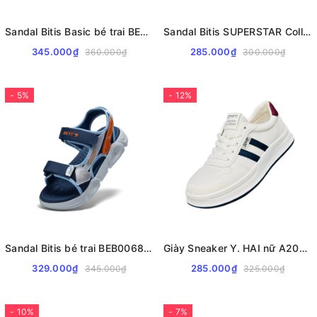
Sandal Bitis Basic bé trai BEB008200
Sandal Bitis SUPERSTAR Collection bé trai BPB002300
345.000₫
285.000₫
360.000₫
300.000₫
- 5%
- 12%
Sandal Bitis bé trai BEB006800
Giày Sneaker Y. HAI nữ A2028 da xịn cao cấp
329.000₫
285.000₫
345.000₫
325.000₫
- 10%
- 7%