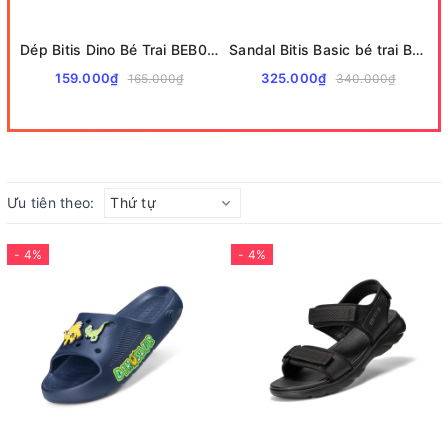
Dép Bitis Dino Bé Trai BEB008700
Sandal Bitis Basic bé trai BEB008000
159.000₫
325.000₫
165.000₫
340.000₫
Ưu tiên theo:
Thứ tự
- 4%
- 4%