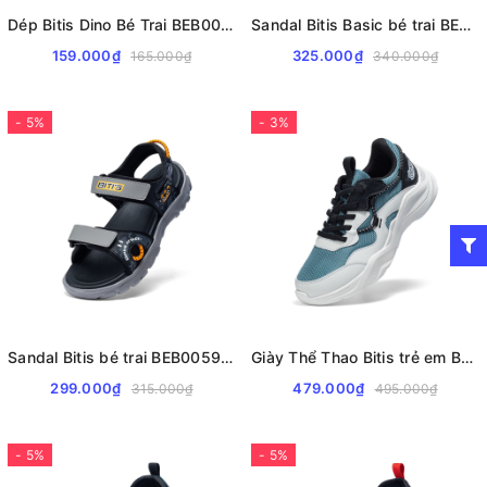
Dép Bitis Dino Bé Trai BEB008700
Sandal Bitis Basic bé trai BEB008000
159.000₫
325.000₫
165.000₫
340.000₫
- 5%
- 3%
Sandal Bitis bé trai BEB005900
Giày Thể Thao Bitis trẻ em BSB009000
299.000₫
479.000₫
315.000₫
495.000₫
- 5%
- 5%