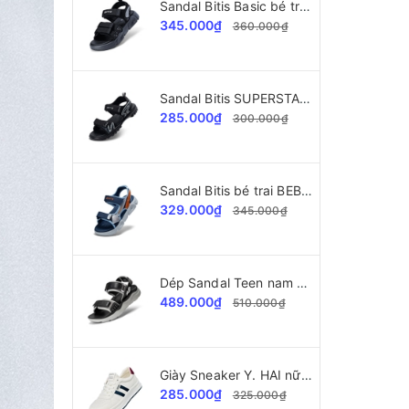
Sandal Bitis Basic bé trai BEB008200
345.000₫
360.000₫
Sandal Bitis SUPERSTAR Collection bé trai BPB002300
285.000₫
300.000₫
Sandal Bitis bé trai BEB006800
329.000₫
345.000₫
Dép Sandal Teen nam Bitis Helio BEB008300
489.000₫
510.000₫
Giày Sneaker Y. HAI nữ A2028 da xịn cao cấp
285.000₫
325.000₫