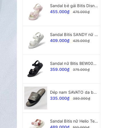
Sandal bé gái Bitis Disney gấu Pooh BEG006997
455.000₫
475.000₫
Sandal Bitis SANDY nữ BEW004600
409.000₫
425.000₫
Sandal nữ Bitis BEW004400 SANDY Collection
359.000₫
375.000₫
Dép nam SAVATO da bò SVT34 dập vân cá sấu
335.000₫
380.000₫
Sandal Bitis nữ Helio Teen BEG004403
489.000₫
510.000₫