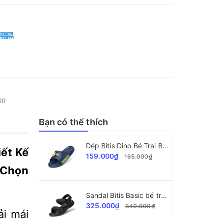
00
Bạn có thể thích
Dép Bitis Dino Bé Trai BEB008700
ết Kế
159.000₫
165.000₫
 Chọn
Sandal Bitis Basic bé trai BEB008000
325.000₫
340.000₫
ải mái