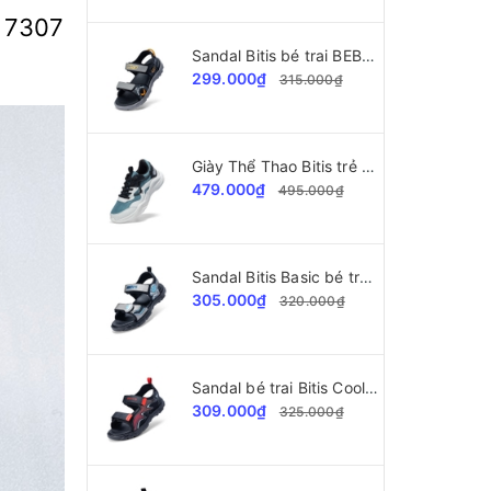
 7307
Sandal Bitis bé trai BEB005900
299.000₫
315.000₫
Giày Thể Thao Bitis trẻ em BSB009000
479.000₫
495.000₫
Sandal Bitis Basic bé trai BEB007700
305.000₫
320.000₫
Sandal bé trai Bitis Cool Kids BEB008100
309.000₫
325.000₫