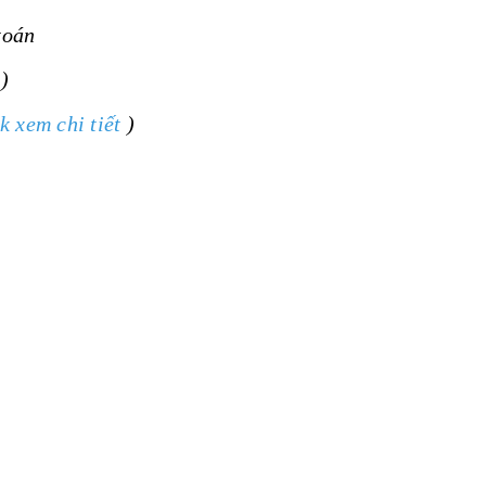
toán
)
ck xem chi tiết
)