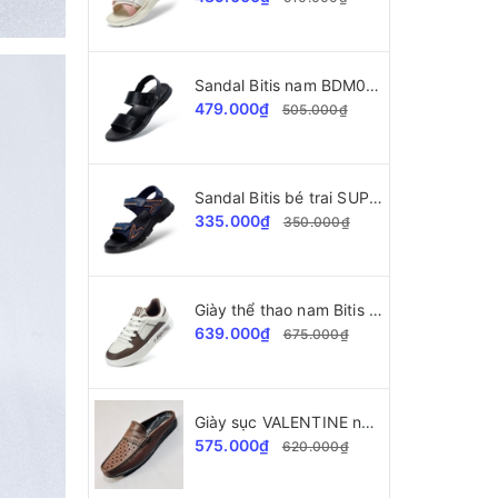
Sandal Bitis nam BDM002177 da cao cấp
479.000₫
505.000₫
Sandal Bitis bé trai SUPERSTAR Collection BPB000500
335.000₫
350.000₫
Giày thể thao nam Bitis Helio Teen BSB007402
639.000₫
675.000₫
Giày sục VALENTINE nam VLT38445 da bò cao cấp
575.000₫
620.000₫