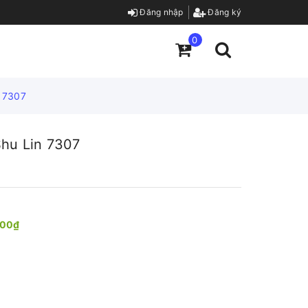
Đăng nhập
Đăng ký
0
 7307
hu Lin 7307
000₫