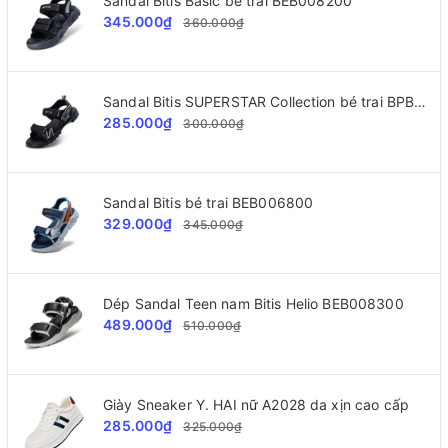
Sandal Bitis Basic bé trai BEB008200
345.000₫
360.000₫
Sandal Bitis SUPERSTAR Collection bé trai BPB002300
285.000₫
300.000₫
Sandal Bitis bé trai BEB006800
329.000₫
345.000₫
Dép Sandal Teen nam Bitis Helio BEB008300
489.000₫
510.000₫
Giày Sneaker Y. HAI nữ A2028 da xịn cao cấp
285.000₫
325.000₫