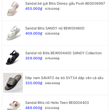
Sandal bé gái Bitis Disney gấu Pooh BEG006997
455.000₫
475.000₫
Sandal Bitis SANDY nữ BEW004600
409.000₫
425.000₫
Sandal nữ Bitis BEW004400 SANDY Collection
359.000₫
375.000₫
Dép nam SAVATO da bò SVT34 dập vân cá sấu
335.000₫
380.000₫
Sandal Bitis nữ Helio Teen BEG004403
489.000₫
510.000₫