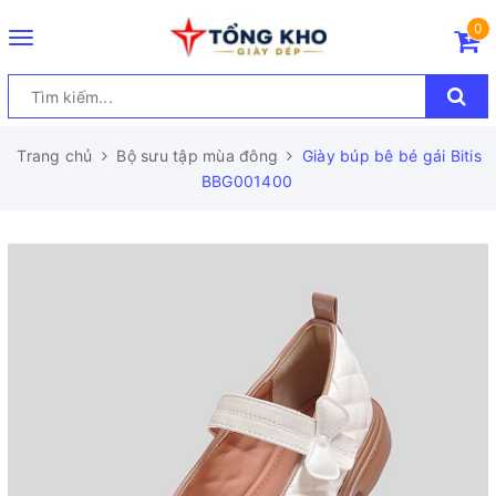
0
Toggle
navigation
Trang chủ
Bộ sưu tập mùa đông
Giày búp bê bé gái Bitis
BBG001400