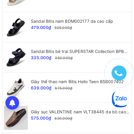
Sandal Bitis nam BDM002177 da cao cấp
479.000₫
505.000₫
Sandal Bitis bé trai SUPERSTAR Collection BPB000500
335.000₫
350.000₫
Giày thể thao nam Bitis Helio Teen BSB007402
639.000₫
675.000₫
Giày sục VALENTINE nam VLT38445 da bò cao cấp
575.000₫
620.000₫