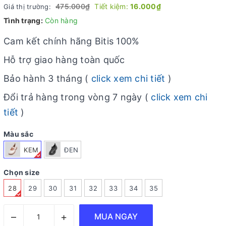
475.000₫
Tiết kiệm:
16.000₫
Giá thị trường:
Tình trạng:
Còn hàng
Cam kết chính hãng Bitis 100%
Hỗ trợ giao hàng toàn quốc
Bảo hành 3 tháng (
click xem chi tiết
)
Đổi trả hàng trong vòng 7 ngày (
click xem chi
tiết
)
Màu sắc
KEM
ĐEN
Chọn size
28
29
30
31
32
33
34
35
–
+
MUA NGAY