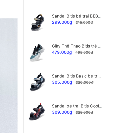
Sandal Bitis bé trai BEB005900
299.000₫
315.000₫
Giày Thể Thao Bitis trẻ em BSB009000
479.000₫
495.000₫
Sandal Bitis Basic bé trai BEB007700
305.000₫
320.000₫
Sandal bé trai Bitis Cool Kids BEB008100
309.000₫
325.000₫