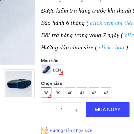
Được kiểm tra hàng trước khi thanh 
Bảo hành 6 tháng (
click xem chi tiết
Đổi trả hàng trong vòng 7 ngày (
cli
Hướng dẫn chọn size (
click chọn
)
Màu sắc
ĐEN
Chọn sỉze
38
39
40
41
42
43
–
+
MUA NGAY
Hướng dẫn chọn size