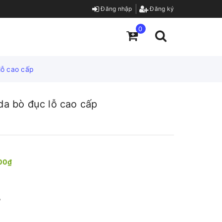
Đăng nhập
Đăng ký
0
lỗ cao cấp
a bò đục lỗ cao cấp
00₫
%