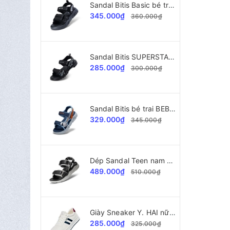
Sandal Bitis Basic bé trai BEB008200
345.000₫
360.000₫
Sandal Bitis SUPERSTAR Collection bé trai BPB002300
285.000₫
300.000₫
Sandal Bitis bé trai BEB006800
329.000₫
345.000₫
Dép Sandal Teen nam Bitis Helio BEB008300
489.000₫
510.000₫
Giày Sneaker Y. HAI nữ A2028 da xịn cao cấp
285.000₫
325.000₫