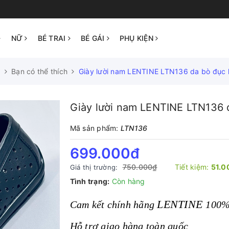
NỮ
BÉ TRAI
BÉ GÁI
PHỤ KIỆN
ủ
Bạn có thể thích
Giày lười nam LENTINE LTN136 da bò đục 
Giày lười nam LENTINE LTN136 d
Mã sản phẩm:
LTN136
699.000₫
750.000₫
Tiết kiệm:
51.0
Giá thị trường:
Tình trạng:
Còn hàng
LENTINE
Cam kết chính hãng
100
Hỗ trợ giao hàng toàn quốc