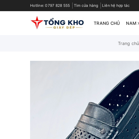
Hotline:
0797 828 555
Tìm cửa hàng
Liên hệ hợp tác
TRANG CHỦ
NAM
Trang ch