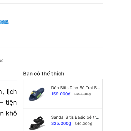
00
Bạn có thể thích
Dép Bitis Dino Bé Trai BEB008700
, lịch
159.000₫
165.000₫
– tiện
ôn khô
Sandal Bitis Basic bé trai BEB008000
325.000₫
340.000₫