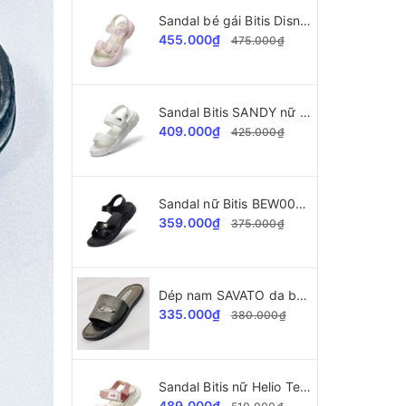
Sandal bé gái Bitis Disney gấu Pooh BEG006997
455.000₫
475.000₫
Sandal Bitis SANDY nữ BEW004600
409.000₫
425.000₫
Sandal nữ Bitis BEW004400 SANDY Collection
359.000₫
375.000₫
Dép nam SAVATO da bò SVT34 dập vân cá sấu
335.000₫
380.000₫
Sandal Bitis nữ Helio Teen BEG004403
489.000₫