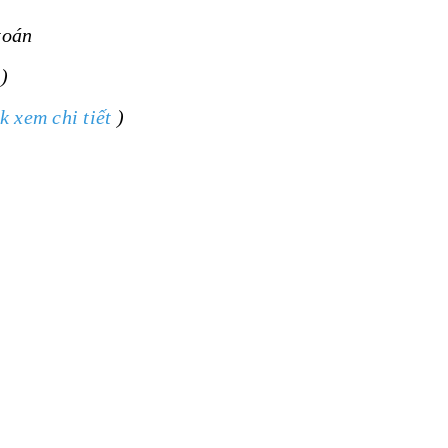
toán
)
ck xem chi tiết
)