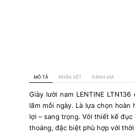
MÔ TẢ
NHẬN XÉT
ĐÁNH GIÁ
Giày lười nam LENTINE LTN136 d
lãm mỗi ngày. Là lựa chọn hoàn 
lợi – sang trọng. Với thiết kế đụ
thoáng, đặc biệt phù hợp với thời