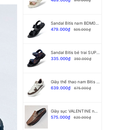
510.000₫
Sandal Bitis nam BDM002177 da cao cấp
479.000₫
505.000₫
Sandal Bitis bé trai SUPERSTAR Collection BPB000500
335.000₫
350.000₫
Giày thể thao nam Bitis Helio Teen BSB007402
639.000₫
675.000₫
Giày sục VALENTINE nam VLT38445 da bò cao cấp
575.000₫
620.000₫