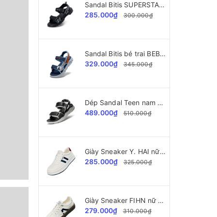
Sandal Bitis SUPERSTAR Collection bé trai BPB002300
285.000₫
300.000₫
Sandal Bitis bé trai BEB006800
329.000₫
345.000₫
Dép Sandal Teen nam Bitis Helio BEB008300
489.000₫
510.000₫
Giày Sneaker Y. HAI nữ A2028 da xịn cao cấp
285.000₫
325.000₫
Giày Sneaker FIHN nữ da xịn F705 cao cấp
279.000₫
310.000₫