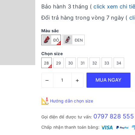
Bảo hành 3 tháng (
click xem chi ti
Đổi trả hàng trong vòng 7 ngày (
cl
Màu sắc
ĐỎ
ĐEN
Chọn size
28
29
30
31
32
33
34
–
+
MUA NGAY
Hướng dẫn chọn size
0797 828 555
Gọi điện để được tư vấn:
Chấp nhận thanh toán bằng: