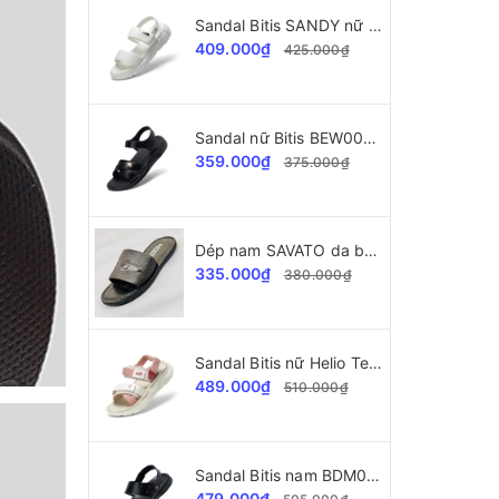
Sandal Bitis SANDY nữ BEW004600
409.000₫
425.000₫
Sandal nữ Bitis BEW004400 SANDY Collection
359.000₫
375.000₫
Dép nam SAVATO da bò SVT34 dập vân cá sấu
335.000₫
380.000₫
Sandal Bitis nữ Helio Teen BEG004403
489.000₫
510.000₫
Sandal Bitis nam BDM002177 da cao cấp
479.000₫