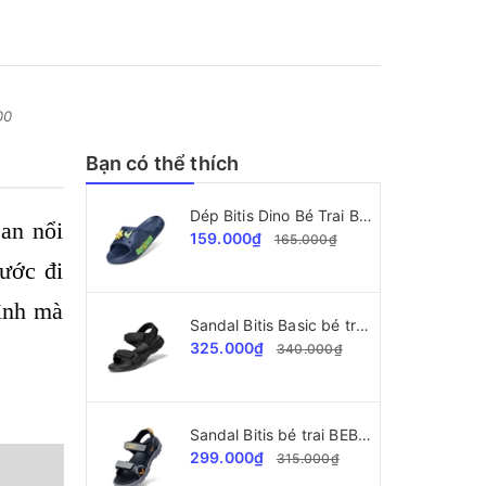
00
Bạn có thể thích
Dép Bitis Dino Bé Trai BEB008700
an nổi
159.000₫
165.000₫
ước đi
hình mà
Sandal Bitis Basic bé trai BEB008000
325.000₫
340.000₫
Sandal Bitis bé trai BEB005900
299.000₫
315.000₫