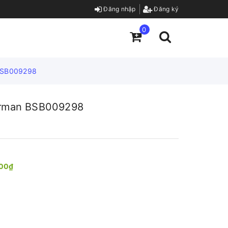
Đăng nhập
Đăng ký
0
n BSB009298
iderman BSB009298
000₫