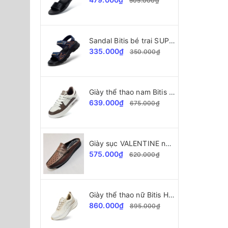
505.000₫
Sandal Bitis bé trai SUPERSTAR Collection BPB000500
335.000₫
350.000₫
Giày thể thao nam Bitis Helio Teen BSB007402
639.000₫
675.000₫
Giày sục VALENTINE nam VLT38445 da bò cao cấp
575.000₫
620.000₫
Giày thể thao nữ Bitis Hunter Core Flash HSW010800
860.000₫
895.000₫