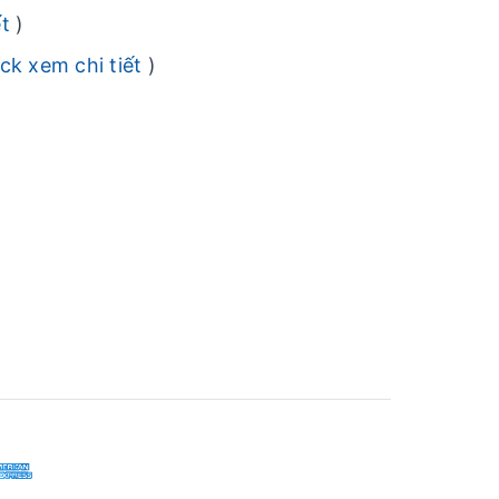
ết
)
ick xem chi tiết
)