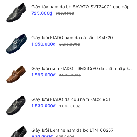
Giày tây nam da bò SAVATO SVT24001 cao cấp
725.000₫
780.000₫
Giày lười FIADO nam da cá sấu TSM720
1.950.000₫
2.215.000₫
Giày lười nam FIADO TSM33590 da thật nhập khẩu
1.595.000₫
1.690.000₫
Giày lười FIADO da cừu nam FAD21951
1.530.000₫
1.665.000₫
Giày lười Lentine nam da bò LTN166257
590.000₫
695.000₫