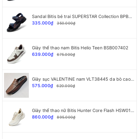
Sandal Bitis bé trai SUPERSTAR Collection BPB000500
335.000₫
350.000₫
Giày thể thao nam Bitis Helio Teen BSB007402
639.000₫
675.000₫
Giày sục VALENTINE nam VLT38445 da bò cao cấp
575.000₫
620.000₫
Giày thể thao nữ Bitis Hunter Core Flash HSW010800
860.000₫
895.000₫