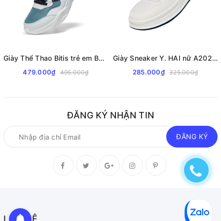
Giày Thể Thao Bitis trẻ em BSB009000
Giày Sneaker Y. HAI nữ A2028 da xịn cao cấp
479.000₫
285.000₫
495.000₫
325.000₫
ĐĂNG KÝ NHẬN TIN
ĐĂNG KÝ
LIÊN HỆ