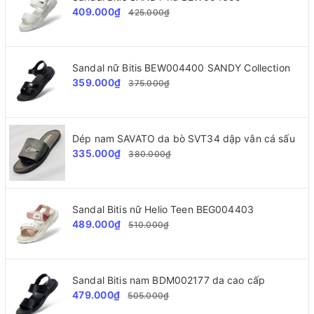
409.000₫
425.000₫
Sandal nữ Bitis BEW004400 SANDY Collection
359.000₫
375.000₫
Dép nam SAVATO da bò SVT34 dập vân cá sấu
335.000₫
380.000₫
Sandal Bitis nữ Helio Teen BEG004403
489.000₫
510.000₫
Sandal Bitis nam BDM002177 da cao cấp
479.000₫
505.000₫