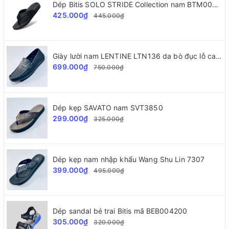
Dép Bitis SOLO STRIDE Collection nam BTM002277
425.000₫
445.000₫
Giày lười nam LENTINE LTN136 da bò đục lỗ cao cấp
699.000₫
750.000₫
Dép kẹp SAVATO nam SVT3850
299.000₫
325.000₫
Dép kẹp nam nhập khẩu Wang Shu Lin 7307
399.000₫
495.000₫
Dép sandal bé trai Bitis mã BEB004200
305.000₫
320.000₫