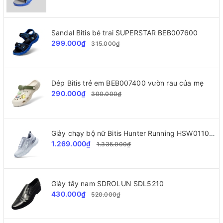
Sandal Bitis bé trai SUPERSTAR BEB007600
299.000₫
315.000₫
Dép Bitis trẻ em BEB007400 vườn rau của mẹ
290.000₫
300.000₫
Giày chạy bộ nữ Bitis Hunter Running HSW011000
1.269.000₫
1.335.000₫
Giày tây nam SDROLUN SDL5210
430.000₫
520.000₫