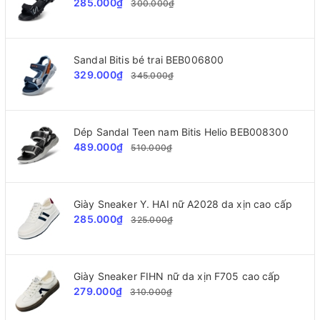
285.000₫
300.000₫
Sandal Bitis bé trai BEB006800
329.000₫
345.000₫
Dép Sandal Teen nam Bitis Helio BEB008300
489.000₫
510.000₫
Giày Sneaker Y. HAI nữ A2028 da xịn cao cấp
285.000₫
325.000₫
Giày Sneaker FIHN nữ da xịn F705 cao cấp
279.000₫
310.000₫