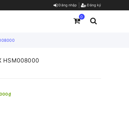
Đăng nhập
Đăng ký
0
M008000
r X HSM008000
.000₫