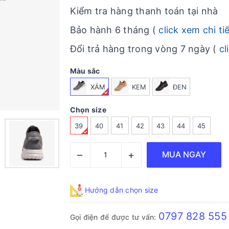
Kiểm tra hàng thanh toán tại nhà
Bảo hành 6 tháng (
click xem chi ti
Đổi trả hàng trong vòng 7 ngày (
cl
Màu sắc
XÁM
KEM
ĐEN
Chọn size
39
40
41
42
43
44
45
–
+
MUA NGAY
Hướng dẫn chọn size
0797 828 555
Gọi điện để được tư vấn: