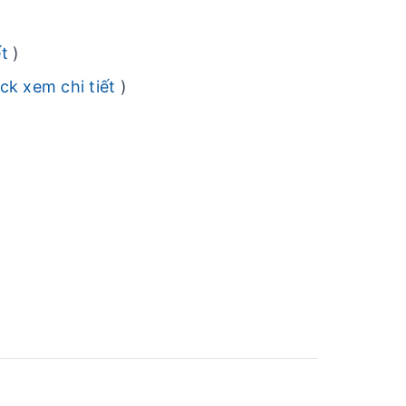
ết
)
ick xem chi tiết
)