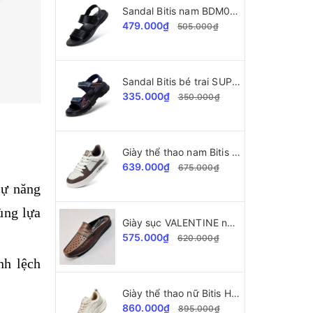
Sandal Bitis nam BDM002177 da cao cấp
479.000₫
505.000₫
Sandal Bitis bé trai SUPERSTAR Collection BPB000500
335.000₫
350.000₫
Giày thể thao nam Bitis Helio Teen BSB007402
639.000₫
675.000₫
sự năng
ùng lựa
Giày sục VALENTINE nam VLT38445 da bò cao cấp
575.000₫
620.000₫
nh lệch
Giày thể thao nữ Bitis Hunter Core Flash HSW010800
860.000₫
895.000₫