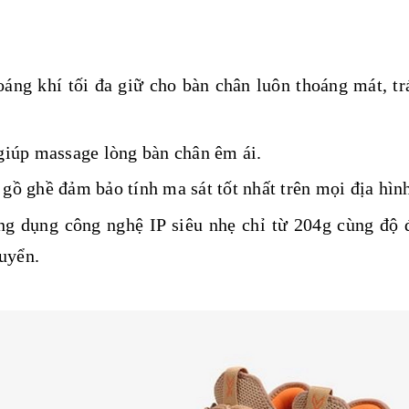
hoáng khí tối đa giữ cho bàn chân luôn thoáng mát, t
giúp massage lòng bàn chân êm ái.
à gồ ghề đảm bảo tính ma sát tốt nhất trên mọi địa hìn
ng dụng công nghệ IP siêu nhẹ chỉ từ 204g cùng độ 
uyển.