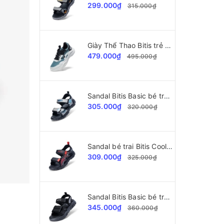
299.000₫
315.000₫
Giày Thể Thao Bitis trẻ em BSB009000
479.000₫
495.000₫
Sandal Bitis Basic bé trai BEB007700
305.000₫
320.000₫
Sandal bé trai Bitis Cool Kids BEB008100
309.000₫
325.000₫
Sandal Bitis Basic bé trai BEB008200
345.000₫
360.000₫