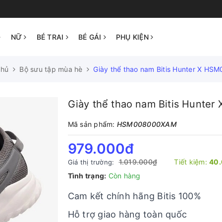
NỮ
BÉ TRAI
BÉ GÁI
PHỤ KIỆN
chủ
Bộ sưu tập mùa hè
Giày thể thao nam Bitis Hunter X HS
Giày thể thao nam Bitis Hunte
Mã sản phẩm:
HSM008000XAM
979.000₫
1.019.000₫
Tiết kiệm:
40
Giá thị trường:
Tình trạng:
Còn hàng
Cam kết chính hãng Bitis 100%
Hỗ trợ giao hàng toàn quốc