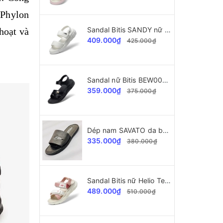
 Phylon
Sandal Bitis SANDY nữ BEW004600
hoạt và
409.000₫
425.000₫
Sandal nữ Bitis BEW004400 SANDY Collection
359.000₫
375.000₫
Dép nam SAVATO da bò SVT34 dập vân cá sấu
335.000₫
380.000₫
Sandal Bitis nữ Helio Teen BEG004403
489.000₫
510.000₫