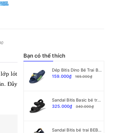
00
Bạn có thể thích
Dép Bitis Dino Bé Trai BEB008700
lớp lót
159.000₫
165.000₫
ân. Đây
Sandal Bitis Basic bé trai BEB008000
325.000₫
340.000₫
Sandal Bitis bé trai BEB005900