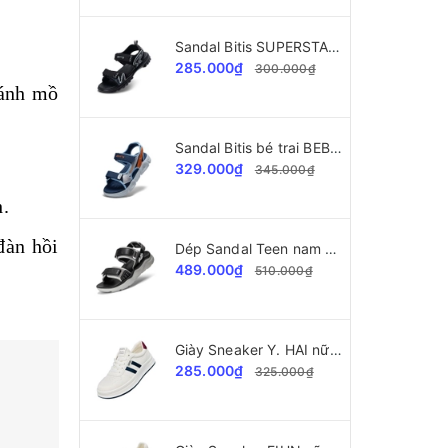
Sandal Bitis SUPERSTAR Collection bé trai BPB002300
285.000₫
300.000₫
ránh mồ
Sandal Bitis bé trai BEB006800
329.000₫
345.000₫
h.
đàn hồi
Dép Sandal Teen nam Bitis Helio BEB008300
489.000₫
510.000₫
Giày Sneaker Y. HAI nữ A2028 da xịn cao cấp
285.000₫
325.000₫