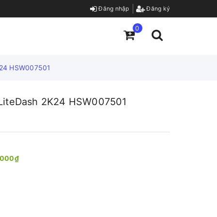
Đăng nhập
Đăng ký
0
 2K24 HSW007501
 X LiteDash 2K24 HSW007501
.000₫