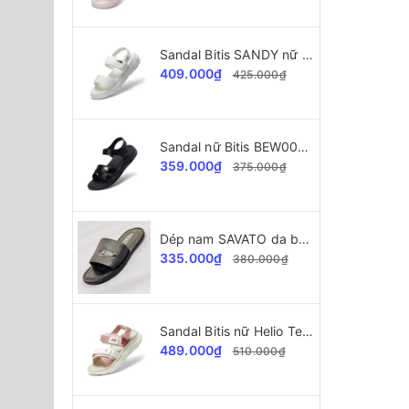
Sandal Bitis SANDY nữ BEW004600
409.000₫
425.000₫
Sandal nữ Bitis BEW004400 SANDY Collection
359.000₫
375.000₫
Dép nam SAVATO da bò SVT34 dập vân cá sấu
335.000₫
380.000₫
Sandal Bitis nữ Helio Teen BEG004403
489.000₫
510.000₫