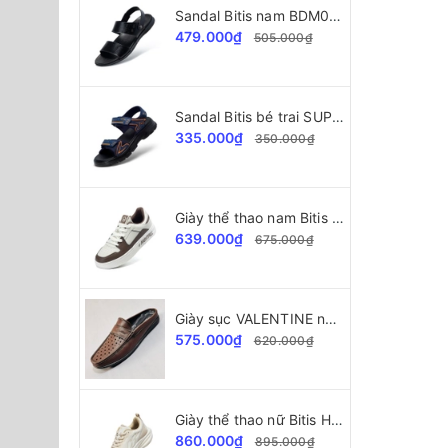
Sandal Bitis nam BDM002177 da cao cấp
479.000₫
505.000₫
Sandal Bitis bé trai SUPERSTAR Collection BPB000500
335.000₫
350.000₫
Giày thể thao nam Bitis Helio Teen BSB007402
639.000₫
675.000₫
Giày sục VALENTINE nam VLT38445 da bò cao cấp
575.000₫
620.000₫
Giày thể thao nữ Bitis Hunter Core Flash HSW010800
860.000₫
895.000₫