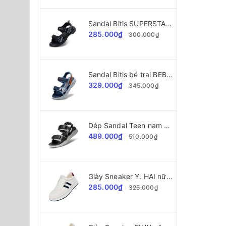
Sandal Bitis SUPERSTAR Collection bé trai BPB002300
285.000₫
300.000₫
Sandal Bitis bé trai BEB006800
329.000₫
345.000₫
Dép Sandal Teen nam Bitis Helio BEB008300
489.000₫
510.000₫
Giày Sneaker Y. HAI nữ A2028 da xịn cao cấp
285.000₫
325.000₫