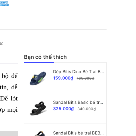
00
Bạn có thể thích
Dép Bitis Dino Bé Trai BEB008700
 bộ đế
159.000₫
165.000₫
tin, dễ
Đế lót
Sandal Bitis Basic bé trai BEB008000
ợp mọi
325.000₫
340.000₫
Sandal Bitis bé trai BEB005900