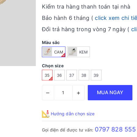
Kiểm tra hàng thanh toán tại nhà
Bảo hành 6 tháng (
click xem chi ti
Đổi trả hàng trong vòng 7 ngày (
cl
Màu sắc
CAM
KEM
Chọn size
35
36
37
38
39
–
+
MUA NGAY
Hướng dẫn chọn size
0797 828 555
Gọi điện để được tư vấn: