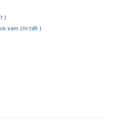
ết
)
ick xem chi tiết
)