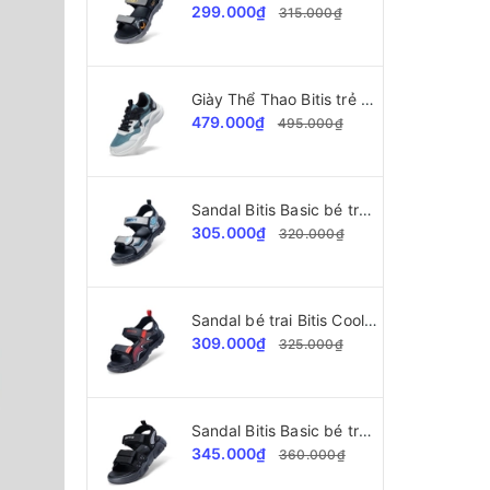
299.000₫
315.000₫
Giày Thể Thao Bitis trẻ em BSB009000
479.000₫
495.000₫
Sandal Bitis Basic bé trai BEB007700
305.000₫
320.000₫
Sandal bé trai Bitis Cool Kids BEB008100
309.000₫
325.000₫
Sandal Bitis Basic bé trai BEB008200
345.000₫
360.000₫