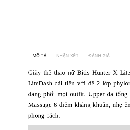
MÔ TẢ
NHẬN XÉT
ĐÁNH GIÁ
Giày thể thao nữ
Bitis Hunter X Lit
LiteDash cải tiến với đế 2 lớp phylo
dàng phối mọi outfit. Upper da tổng
Massage 6 điểm kháng khuẩn, nhẹ ê
phong cách.