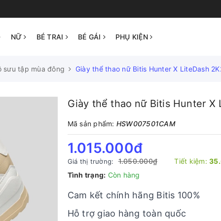
NỮ
BÉ TRAI
BÉ GÁI
PHỤ KIỆN
ộ sưu tập mùa đông
Giày thể thao nữ Bitis Hunter X LiteDash
Giày thể thao nữ Bitis Hunter
Mã sản phẩm:
HSW007501CAM
1.015.000₫
1.050.000₫
Tiết kiệm:
35
Giá thị trường:
Tình trạng:
Còn hàng
Cam kết chính hãng Bitis 100%
Hỗ trợ giao hàng toàn quốc