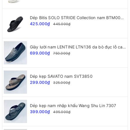
Dép Bitis SOLO STRIDE Collection nam BTM002277
425.000₫
445.000₫
Giày lười nam LENTINE LTN136 da bò đục lỗ cao cấp
699.000₫
750.000₫
Dép kẹp SAVATO nam SVT3850
299.000₫
325.000₫
Dép kẹp nam nhập khẩu Wang Shu Lin 7307
399.000₫
495.000₫