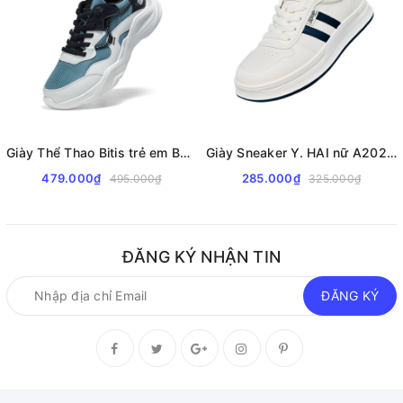
Giày Thể Thao Bitis trẻ em BSB009000
Giày Sneaker Y. HAI nữ A2028 da xịn cao cấp
479.000₫
285.000₫
495.000₫
325.000₫
ĐĂNG KÝ NHẬN TIN
ĐĂNG KÝ