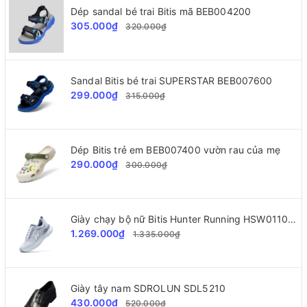
Dép sandal bé trai Bitis mã BEB004200
305.000₫
320.000₫
Sandal Bitis bé trai SUPERSTAR BEB007600
299.000₫
315.000₫
Dép Bitis trẻ em BEB007400 vườn rau của mẹ
290.000₫
300.000₫
Giày chạy bộ nữ Bitis Hunter Running HSW011000
1.269.000₫
1.335.000₫
Giày tây nam SDROLUN SDL5210
430.000₫
520.000₫