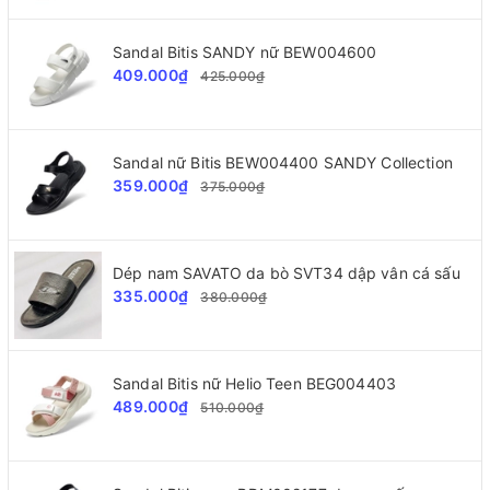
Sandal Bitis SANDY nữ BEW004600
409.000₫
425.000₫
Sandal nữ Bitis BEW004400 SANDY Collection
359.000₫
375.000₫
Dép nam SAVATO da bò SVT34 dập vân cá sấu
335.000₫
380.000₫
Sandal Bitis nữ Helio Teen BEG004403
489.000₫
510.000₫