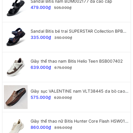
Sandal Bitis nam BDM002177 da cao cấp
479.000₫
505.000₫
Sandal Bitis bé trai SUPERSTAR Collection BPB000500
335.000₫
350.000₫
Giày thể thao nam Bitis Helio Teen BSB007402
639.000₫
675.000₫
Giày sục VALENTINE nam VLT38445 da bò cao cấp
575.000₫
620.000₫
Giày thể thao nữ Bitis Hunter Core Flash HSW010800
860.000₫
895.000₫