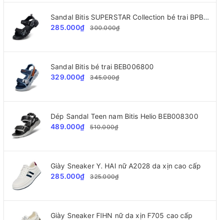
Sandal Bitis SUPERSTAR Collection bé trai BPB002300
285.000₫
300.000₫
Sandal Bitis bé trai BEB006800
329.000₫
345.000₫
Dép Sandal Teen nam Bitis Helio BEB008300
489.000₫
510.000₫
Giày Sneaker Y. HAI nữ A2028 da xịn cao cấp
285.000₫
325.000₫
Giày Sneaker FIHN nữ da xịn F705 cao cấp