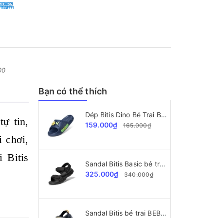
00
Bạn có thể thích
Dép Bitis Dino Bé Trai BEB008700
ự tin,
159.000₫
165.000₫
i chơi,
 Bitis
Sandal Bitis Basic bé trai BEB008000
325.000₫
340.000₫
Sandal Bitis bé trai BEB005900