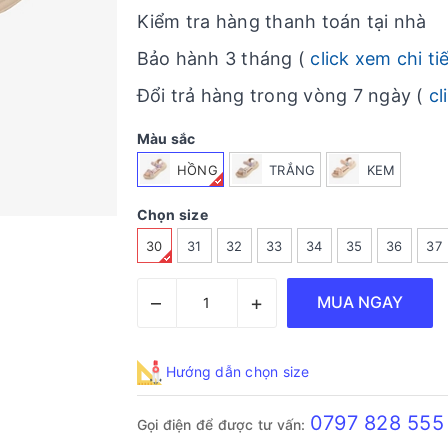
Kiểm tra hàng thanh toán tại nhà
Bảo hành 3 tháng (
click xem chi ti
Đổi trả hàng trong vòng 7 ngày (
cl
Màu sắc
HỒNG
TRẮNG
KEM
Chọn size
30
31
32
33
34
35
36
37
–
+
MUA NGAY
Hướng dẫn chọn size
0797 828 555
Gọi điện để được tư vấn: