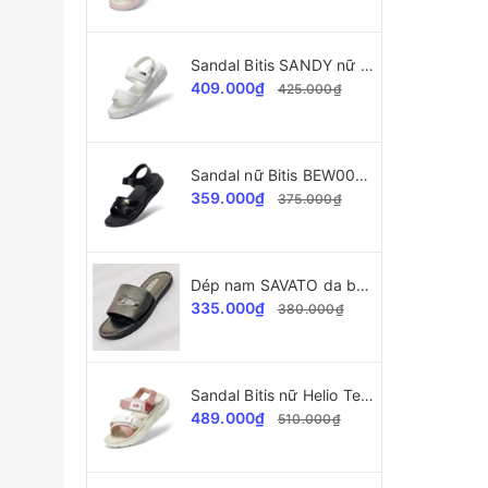
Sandal Bitis SANDY nữ BEW004600
409.000₫
425.000₫
Sandal nữ Bitis BEW004400 SANDY Collection
359.000₫
375.000₫
Dép nam SAVATO da bò SVT34 dập vân cá sấu
335.000₫
380.000₫
Sandal Bitis nữ Helio Teen BEG004403
489.000₫
510.000₫