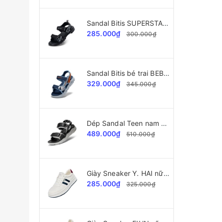
Sandal Bitis SUPERSTAR Collection bé trai BPB002300
285.000₫
300.000₫
Sandal Bitis bé trai BEB006800
329.000₫
345.000₫
Dép Sandal Teen nam Bitis Helio BEB008300
489.000₫
510.000₫
Giày Sneaker Y. HAI nữ A2028 da xịn cao cấp
285.000₫
325.000₫