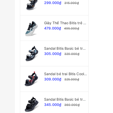
299.000₫
315.000₫
Giày Thể Thao Bitis trẻ em BSB009000
479.000₫
495.000₫
Sandal Bitis Basic bé trai BEB007700
305.000₫
320.000₫
Sandal bé trai Bitis Cool Kids BEB008100
309.000₫
325.000₫
Sandal Bitis Basic bé trai BEB008200
345.000₫
360.000₫