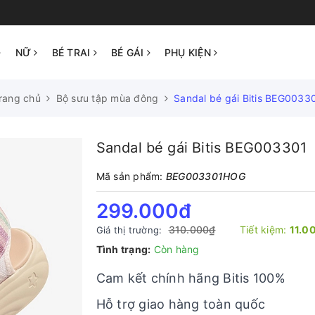
NỮ
BÉ TRAI
BÉ GÁI
PHỤ KIỆN
rang chủ
Bộ sưu tập mùa đông
Sandal bé gái Bitis BEG0033
Sandal bé gái Bitis BEG003301
Mã sản phẩm:
BEG003301HOG
299.000₫
310.000₫
Tiết kiệm:
11.0
Giá thị trường:
Tình trạng:
Còn hàng
Cam kết chính hãng Bitis 100%
Hỗ trợ giao hàng toàn quốc