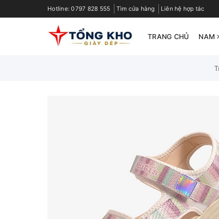
Hotline:
0797 828 555
Tìm cửa hàng
Liên hệ hợp tác
TRANG CHỦ
NAM
T