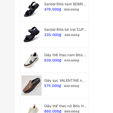
Sandal Bitis nam BDM002177 da cao cấp
479.000₫
505.000₫
Sandal Bitis bé trai SUPERSTAR Collection BPB000500
335.000₫
350.000₫
Giày thể thao nam Bitis Helio Teen BSB007402
639.000₫
675.000₫
Giày sục VALENTINE nam VLT38445 da bò cao cấp
575.000₫
620.000₫
Giày thể thao nữ Bitis Hunter Core Flash HSW010800
860.000₫
895.000₫