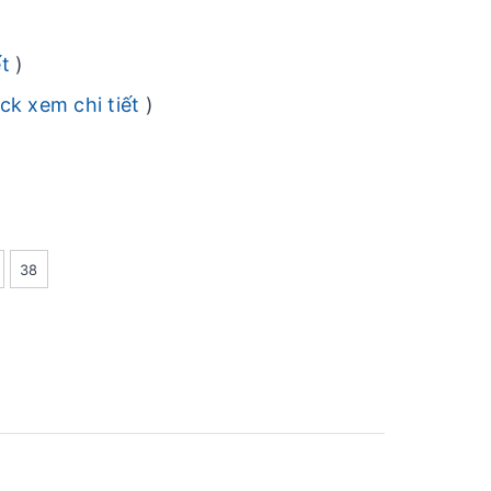
ết
)
ick xem chi tiết
)
38