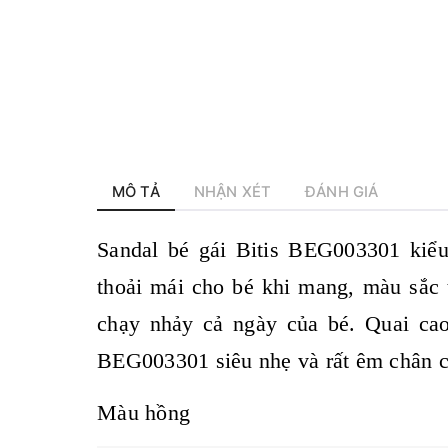
MÔ TẢ
NHẬN XÉT
ĐÁNH GIÁ
Sandal bé gái Bitis
BEG003301 kiểu d
thoải mái cho bé khi mang, màu sắc t
chạy nhảy cả ngày của bé. Quai cao
BEG003301 siêu nhẹ và rất êm chân c
Màu hồng