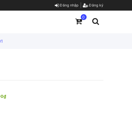
Đăng nhập
Đăng ký
0
01
00₫