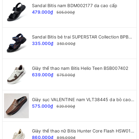
Sandal Bitis nam BDM002177 da cao cấp
479.000₫
505.000₫
Sandal Bitis bé trai SUPERSTAR Collection BPB000500
335.000₫
350.000₫
Giày thể thao nam Bitis Helio Teen BSB007402
639.000₫
675.000₫
Giày sục VALENTINE nam VLT38445 da bò cao cấp
575.000₫
620.000₫
Giày thể thao nữ Bitis Hunter Core Flash HSW010800
860.000₫
895.000₫