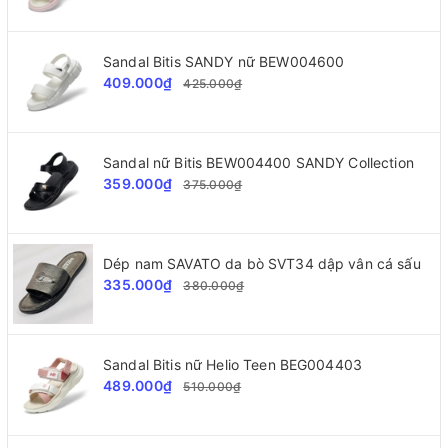
Sandal Bitis SANDY nữ BEW004600
409.000₫
425.000₫
Sandal nữ Bitis BEW004400 SANDY Collection
359.000₫
375.000₫
Dép nam SAVATO da bò SVT34 dập vân cá sấu
335.000₫
380.000₫
Sandal Bitis nữ Helio Teen BEG004403
489.000₫
510.000₫