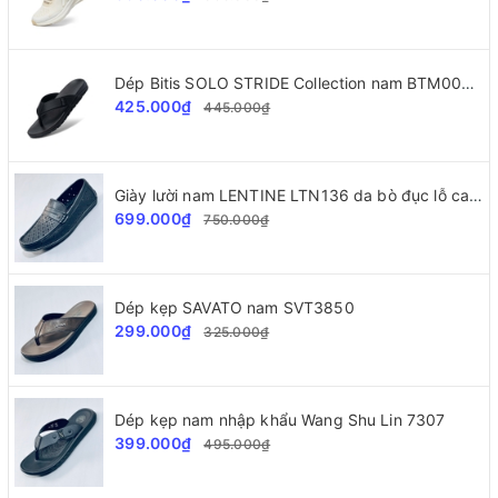
Dép Bitis SOLO STRIDE Collection nam BTM002277
425.000₫
445.000₫
Giày lười nam LENTINE LTN136 da bò đục lỗ cao cấp
699.000₫
750.000₫
Dép kẹp SAVATO nam SVT3850
299.000₫
325.000₫
Dép kẹp nam nhập khẩu Wang Shu Lin 7307
399.000₫
495.000₫