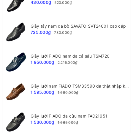
430.000₫
520.000₫
Giày tây nam da bò SAVATO SVT24001 cao cấp
725.000₫
780.000₫
Giày lười FIADO nam da cá sấu TSM720
1.950.000₫
2.215.000₫
Giày lười nam FIADO TSM33590 da thật nhập khẩu
1.595.000₫
1.690.000₫
Giày lười FIADO da cừu nam FAD21951
1.530.000₫
1.665.000₫