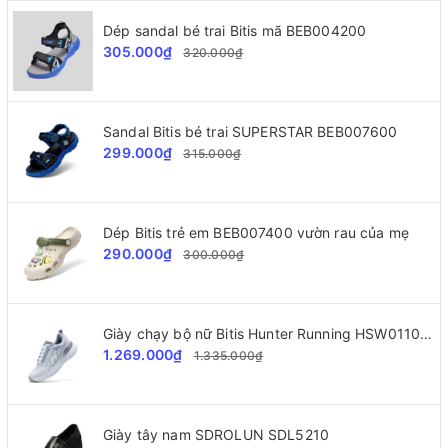
Dép sandal bé trai Bitis mã BEB004200
305.000₫
320.000₫
Sandal Bitis bé trai SUPERSTAR BEB007600
299.000₫
315.000₫
Dép Bitis trẻ em BEB007400 vườn rau của mẹ
290.000₫
300.000₫
Giày chạy bộ nữ Bitis Hunter Running HSW011000
1.269.000₫
1.335.000₫
Giày tây nam SDROLUN SDL5210