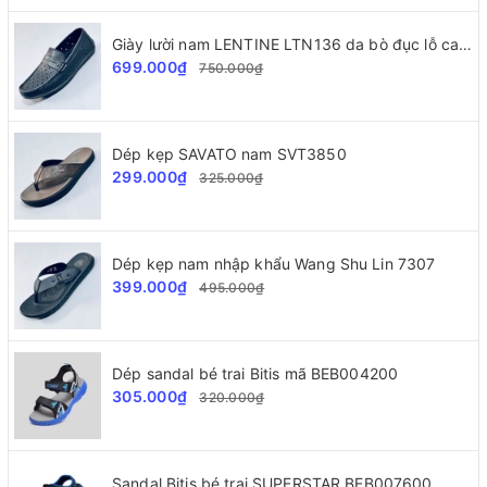
Giày lười nam LENTINE LTN136 da bò đục lỗ cao cấp
699.000₫
750.000₫
Dép kẹp SAVATO nam SVT3850
299.000₫
325.000₫
Dép kẹp nam nhập khẩu Wang Shu Lin 7307
399.000₫
495.000₫
Dép sandal bé trai Bitis mã BEB004200
305.000₫
320.000₫
Sandal Bitis bé trai SUPERSTAR BEB007600