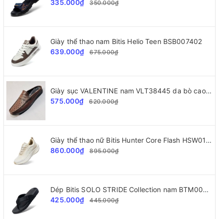
335.000₫
350.000₫
Giày thể thao nam Bitis Helio Teen BSB007402
639.000₫
675.000₫
Giày sục VALENTINE nam VLT38445 da bò cao cấp
575.000₫
620.000₫
Giày thể thao nữ Bitis Hunter Core Flash HSW010800
860.000₫
895.000₫
Dép Bitis SOLO STRIDE Collection nam BTM002277
425.000₫
445.000₫