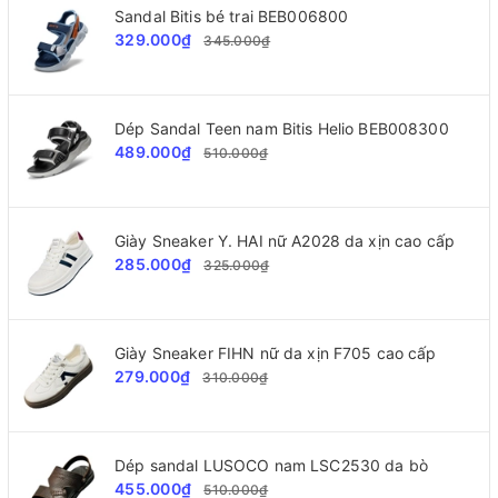
Sandal Bitis bé trai BEB006800
329.000₫
345.000₫
Dép Sandal Teen nam Bitis Helio BEB008300
489.000₫
510.000₫
Giày Sneaker Y. HAI nữ A2028 da xịn cao cấp
285.000₫
325.000₫
Giày Sneaker FIHN nữ da xịn F705 cao cấp
279.000₫
310.000₫
Dép sandal LUSOCO nam LSC2530 da bò
455.000₫
510.000₫