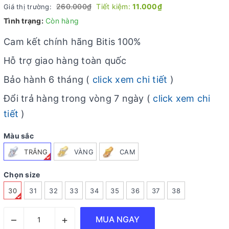
260.000₫
Tiết kiệm:
11.000₫
Giá thị trường:
Tình trạng:
Còn hàng
Cam kết chính hãng Bitis 100%
Hỗ trợ giao hàng toàn quốc
Bảo hành 6 tháng (
click xem chi tiết
)
Đổi trả hàng trong vòng 7 ngày (
click xem chi
tiết
)
Màu sắc
TRẮNG
VÀNG
CAM
Chọn size
30
31
32
33
34
35
36
37
38
–
+
MUA NGAY