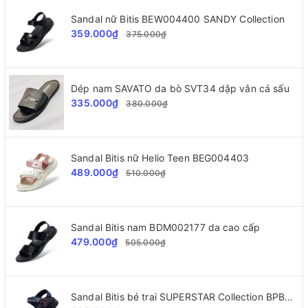
Sandal nữ Bitis BEW004400 SANDY Collection
359.000₫
375.000₫
Dép nam SAVATO da bò SVT34 dập vân cá sấu
335.000₫
380.000₫
Sandal Bitis nữ Helio Teen BEG004403
489.000₫
510.000₫
Sandal Bitis nam BDM002177 da cao cấp
479.000₫
505.000₫
Sandal Bitis bé trai SUPERSTAR Collection BPB000500