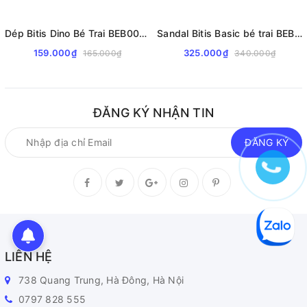
Dép Bitis Dino Bé Trai BEB008700
Sandal Bitis Basic bé trai BEB008000
159.000₫
325.000₫
165.000₫
340.000₫
ĐĂNG KÝ NHẬN TIN
ĐĂNG KÝ
LIÊN HỆ
738 Quang Trung, Hà Đông, Hà Nội
0797 828 555