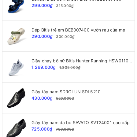
299.000₫
315.000₫
Dép Bitis trẻ em BEB007400 vườn rau của mẹ
290.000₫
300.000₫
Giày chạy bộ nữ Bitis Hunter Running HSW011000
1.269.000₫
1.335.000₫
Giày tây nam SDROLUN SDL5210
430.000₫
520.000₫
Giày tây nam da bò SAVATO SVT24001 cao cấp
725.000₫
780.000₫