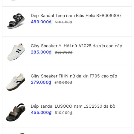
Dép Sandal Teen nam Bitis Helio BEB008300
489.000₫
510.000₫
Giày Sneaker Y. HAI nữ A2028 da xịn cao cấp
285.000₫
325.000₫
Giày Sneaker FIHN nữ da xịn F705 cao cấp
279.000₫
310.000₫
Dép sandal LUSOCO nam LSC2530 da bò
455.000₫
510.000₫