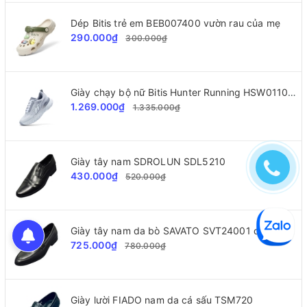
Dép Bitis trẻ em BEB007400 vườn rau của mẹ
290.000₫
300.000₫
Giày chạy bộ nữ Bitis Hunter Running HSW011000
1.269.000₫
1.335.000₫
Giày tây nam SDROLUN SDL5210
430.000₫
520.000₫
Giày tây nam da bò SAVATO SVT24001 cao cấp
725.000₫
780.000₫
Giày lười FIADO nam da cá sấu TSM720