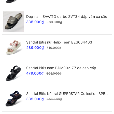
Dép nam SAVATO da bò SVT34 dập vân cá sấu
335.000₫
380.000₫
Sandal Bitis nữ Helio Teen BEG004403
489.000₫
510.000₫
Sandal Bitis nam BDM002177 da cao cấp
479.000₫
505.000₫
Sandal Bitis bé trai SUPERSTAR Collection BPB000500
335.000₫
350.000₫