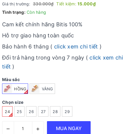
330.000₫
Tiết kiệm:
15.000₫
Giá thị trường:
Tình trạng:
Còn hàng
Cam kết chính hãng Bitis 100%
Hỗ trợ giao hàng toàn quốc
Bảo hành 6 tháng (
click xem chi tiết
)
Đổi trả hàng trong vòng 7 ngày (
click xem chi
tiết
)
Màu sắc
HỒNG
VÀNG
Chọn size
24
25
26
27
28
29
–
+
MUA NGAY