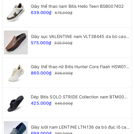
Giày thể thao nam Bitis Helio Teen BSB007402
639.000₫
675.000₫
Giày sục VALENTINE nam VLT38445 da bò cao cấp
575.000₫
620.000₫
Giày thể thao nữ Bitis Hunter Core Flash HSW010800
860.000₫
895.000₫
Dép Bitis SOLO STRIDE Collection nam BTM002277
425.000₫
445.000₫
Giày lười nam LENTINE LTN136 da bò đục lỗ cao cấp
699.000₫
750.000₫