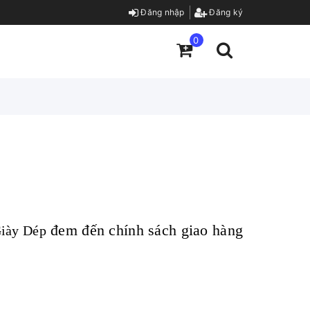
Đăng nhập
Đăng ký
0
đem đến chính sách giao hàng
iày Dép