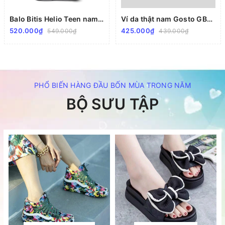
Balo Bitis Helio Teen nam nữ BBBG01500
Ví da thật nam Gosto GBWM00200
520.000₫
425.000₫
549.000₫
439.000₫
PHỔ BIẾN HÀNG ĐẦU BỐN MÙA TRONG NĂM
BỘ SƯU TẬP