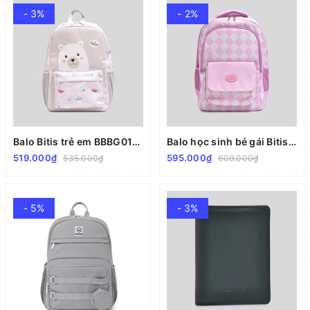
- 3%
- 2%
Balo Bitis trẻ em BBBG01900
Balo học sinh bé gái Bitis BBBG02000
519.000₫
595.000₫
535.000₫
609.000₫
- 5%
- 3%