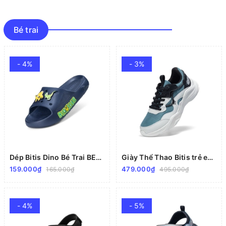
Bé trai
- 4%
- 3%
Dép Bitis Dino Bé Trai BEB008700
Giày Thể Thao Bitis trẻ em BSB009000
159.000₫
479.000₫
165.000₫
495.000₫
- 4%
- 5%