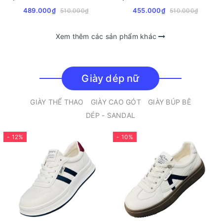
489.000₫
455.000₫
510.000₫
510.000₫
Xem thêm các sản phẩm khác
Giày dép nữ
GIÀY THỂ THAO
GIÀY CAO GÓT
GIÀY BÚP BÊ
DÉP - SANDAL
- 12%
- 10%