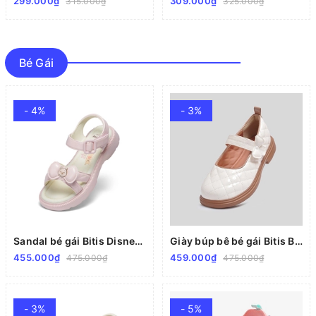
299.000₫
309.000₫
315.000₫
325.000₫
Bé Gái
- 4%
- 3%
Sandal bé gái Bitis Disney gấu Pooh BEG006997
Giày búp bê bé gái Bitis BBG001400
455.000₫
459.000₫
475.000₫
475.000₫
- 3%
- 5%