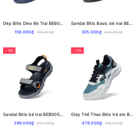
Dép Bitis Dino Bé Trai BEB008700
Sandal Bitis Basic bé trai BEB008000
159.000₫
325.000₫
165.000₫
340.000₫
- 5%
- 3%
Sandal Bitis bé trai BEB005900
Giày Thể Thao Bitis trẻ em BSB009000
299.000₫
479.000₫
315.000₫
495.000₫