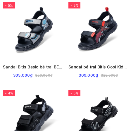
- 5%
- 5%
Sandal Bitis Basic bé trai BEB007700
Sandal bé trai Bitis Cool Kids BEB008100
305.000₫
309.000₫
320.000₫
325.000₫
- 4%
- 5%