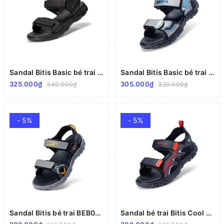
Sandal Bitis Basic bé trai BEB008000
Sandal Bitis Basic bé trai BEB007700
325.000₫
305.000₫
340.000₫
320.000₫
- 5%
- 5%
Sandal Bitis bé trai BEB005900
Sandal bé trai Bitis Cool Kids BEB008100