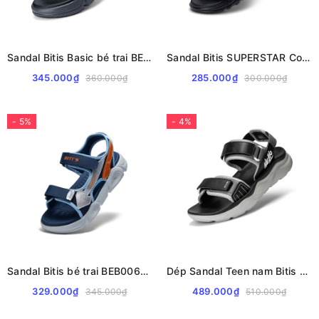
Sandal Bitis Basic bé trai BEB008200
Sandal Bitis SUPERSTAR Collection bé trai BPB002300
345.000₫
285.000₫
360.000₫
300.000₫
- 5%
- 4%
Sandal Bitis bé trai BEB006800
Dép Sandal Teen nam Bitis Helio BEB008300
329.000₫
489.000₫
345.000₫
510.000₫