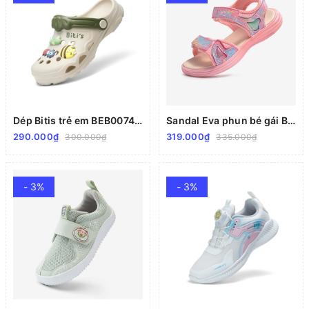
Dép Bitis trẻ em BEB007400 vườn rau của mẹ
Sandal Eva phun bé gái Bitis BEG001500
290.000₫
319.000₫
300.000₫
335.000₫
- 3%
- 3%