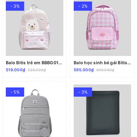
- 3%
- 2%
Balo Bitis trẻ em BBBG01900
Balo học sinh bé gái Bitis BBBG02000
519.000₫
595.000₫
535.000₫
609.000₫
- 5%
- 3%