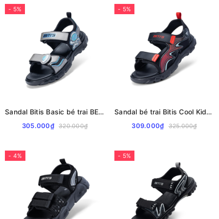
- 5%
- 5%
Sandal Bitis Basic bé trai BEB007700
Sandal bé trai Bitis Cool Kids BEB008100
305.000₫
309.000₫
320.000₫
325.000₫
- 4%
- 5%