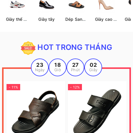
Giày thể thao nam
Giày tây
Dép Sandal nam
Giày cao gót
HOT TRONG THÁNG
23
18
27
01
Ngày
Giờ
Phút
Giây
- 11%
- 12%